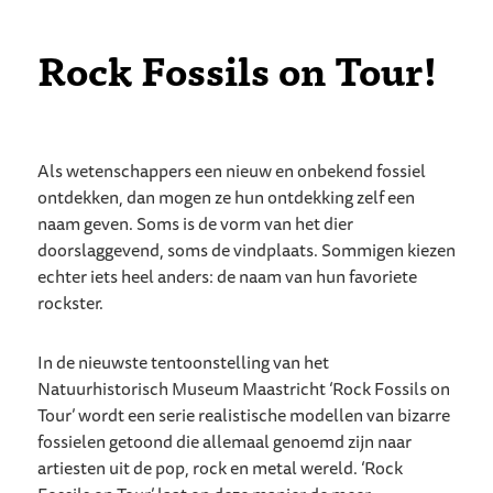
s
e
Rock Fossils on Tour!
u
m
M
a
Als wetenschappers een nieuw en onbekend fossiel
a
ontdekken, dan mogen ze hun ontdekking zelf een
s
naam geven. Soms is de vorm van het dier
t
doorslaggevend, soms de vindplaats. Sommigen kiezen
r
echter iets heel anders: de naam van hun favoriete
i
rockster.
c
h
t
In de nieuwste tentoonstelling van het
Natuurhistorisch Museum Maastricht ‘Rock Fossils on
Tour’ wordt een serie realistische modellen van bizarre
fossielen getoond die allemaal genoemd zijn naar
artiesten uit de pop, rock en metal wereld. ‘Rock