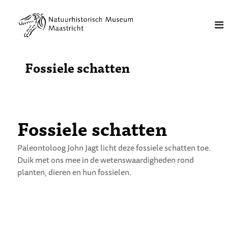
G
N
a
n
a
a
t
a
u
r
u
Fossiele schatten
d
r
e
h
i
i
n
h
s
Fossiele schatten
o
t
u
o
d
Paleontoloog John Jagt licht deze fossiele schatten toe.
r
Duik met ons mee in de wetenswaardigheden rond
i
planten, dieren en hun fossielen.
s
c
h
M
u