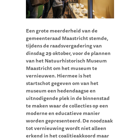
s
e
u
m
Een grote meerderheid van de
M
gemeenteraad Maastricht stemde,
a
tijdens de raadsvergadering van
a
dinsdag 29 oktober, voor de plannen
s
van het Natuurhistorisch Museum
t
Maastricht om het museum te
r
vernieuwen. Hiermee is het
i
startschot gegeven om van het
c
museum een hedendaagse en
h
uitnodigende plek in de binnenstad
t
te maken waar de collecties op een
moderne en educatieve manier
worden gepresenteerd.
De noodzaak
tot vernieuwing wordt niet alleen
erkend in het coalitieakkoord maar